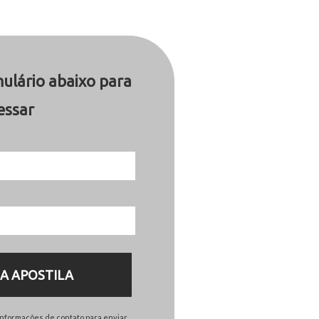
ulário abaixo para
essar
 A APOSTILA
informações de contato para enviar